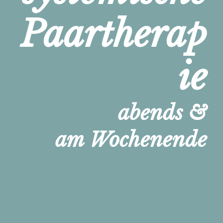
Paartherap
ie
abends &
am Wochenende