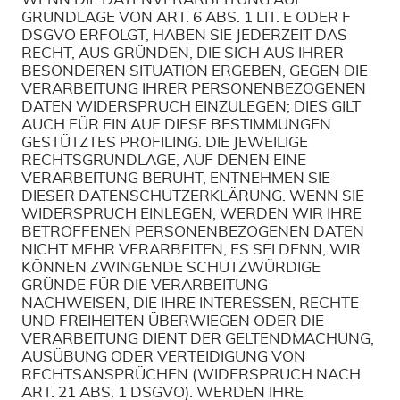
GRUNDLAGE VON ART. 6 ABS. 1 LIT. E ODER F
DSGVO ERFOLGT, HABEN SIE JEDERZEIT DAS
RECHT, AUS GRÜNDEN, DIE SICH AUS IHRER
BESONDEREN SITUATION ERGEBEN, GEGEN DIE
VERARBEITUNG IHRER PERSONENBEZOGENEN
DATEN WIDERSPRUCH EINZULEGEN; DIES GILT
AUCH FÜR EIN AUF DIESE BESTIMMUNGEN
GESTÜTZTES PROFILING. DIE JEWEILIGE
RECHTSGRUNDLAGE, AUF DENEN EINE
VERARBEITUNG BERUHT, ENTNEHMEN SIE
DIESER DATENSCHUTZERKLÄRUNG. WENN SIE
WIDERSPRUCH EINLEGEN, WERDEN WIR IHRE
BETROFFENEN PERSONENBEZOGENEN DATEN
NICHT MEHR VERARBEITEN, ES SEI DENN, WIR
KÖNNEN ZWINGENDE SCHUTZWÜRDIGE
GRÜNDE FÜR DIE VERARBEITUNG
NACHWEISEN, DIE IHRE INTERESSEN, RECHTE
UND FREIHEITEN ÜBERWIEGEN ODER DIE
VERARBEITUNG DIENT DER GELTENDMACHUNG,
AUSÜBUNG ODER VERTEIDIGUNG VON
RECHTSANSPRÜCHEN (WIDERSPRUCH NACH
ART. 21 ABS. 1 DSGVO). WERDEN IHRE