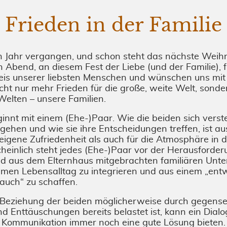
Frieden in der Familie
in Jahr vergangen, und schon steht das nächste Weih
n Abend, an diesem Fest der Liebe (und der Familie), 
eis unserer liebsten Menschen und wünschen uns mit
icht nur mehr Frieden für die große, weite Welt, sonde
Welten – unsere Familien.
ginnt mit einem (Ehe-)Paar. Wie die beiden sich verst
gehen und wie sie ihre Entscheidungen treffen, ist 
 eigene Zufriedenheit als auch für die Atmosphäre in
heinlich steht jedes (Ehe-)Paar vor der Herausforder
nd aus dem Elternhaus mitgebrachten familiären Unte
men Lebensalltag zu integrieren und aus einem „ent
 auch“ zu schaffen.
Beziehung der beiden möglicherweise durch gegensei
d Enttäuschungen bereits belastet ist, kann ein Dialog,
e Kommunikation immer noch eine gute Lösung bieten