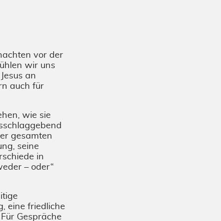
nachten vor der
fühlen wir uns
 Jesus an
rn auch für
ehen, wie sie
ausschlaggebend
 der gesamten
ung, seine
rschiede in
weder – oder“
tige
 eine friedliche
. Für Gespräche