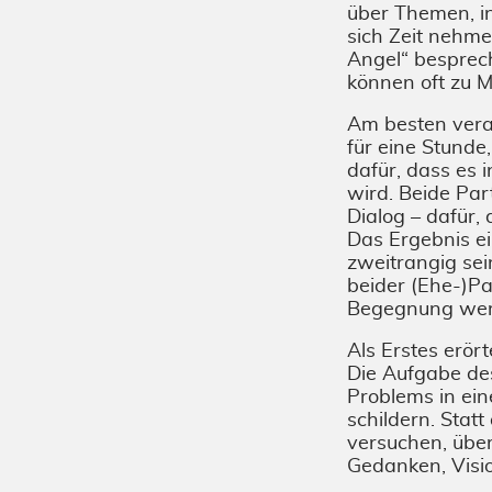
über Themen, in
sich Zeit nehm
Angel“ besprec
können oft zu M
Am besten verab
für eine Stunde
dafür, dass es 
wird. Beide Pa
Dialog – dafür,
Das Ergebnis ei
zweitrangig sei
beider (Ehe-)Pa
Begegnung wer
Als Erstes erör
Die Aufgabe de
Problems in ei
schildern. Stat
versuchen, über 
Gedanken, Visi