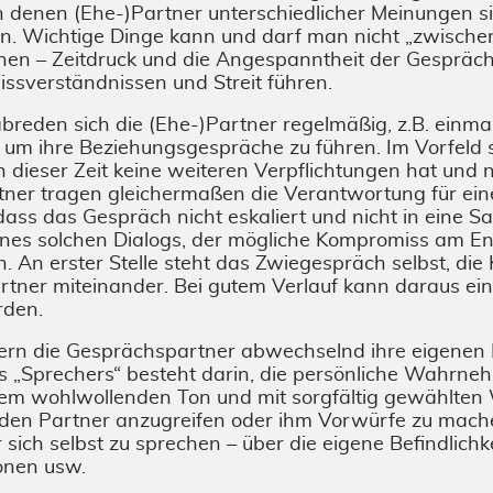
 denen (Ehe-)Partner unterschiedlicher Meinungen si
en. Wichtige Dinge kann und darf man nicht „zwische
hen – Zeitdruck und die Angespanntheit der Gespräc
issverständnissen und Streit führen.
reden sich die (Ehe-)Partner regelmäßig, z.B. einma
, um ihre Beziehungsgespräche zu führen. Im Vorfeld 
in dieser Zeit keine weiteren Verpflichtungen hat und n
rtner tragen gleichermaßen die Verantwortung für ei
 dass das Gespräch nicht eskaliert und nicht in eine S
nes solchen Dialogs, der mögliche Kompromiss am End
n. An erster Stelle steht das Zwiegespräch selbst, di
rtner miteinander. Bei gutem Verlauf kann daraus ein
den.
tern die Gesprächspartner abwechselnd ihre eigenen 
s „Sprechers“ besteht darin, die persönliche Wahrn
nem wohlwollenden Ton und mit sorgfältig gewählten
t den Partner anzugreifen oder ihm Vorwürfe zu mach
sich selbst zu sprechen – über die eigene Befindlichke
onen usw.