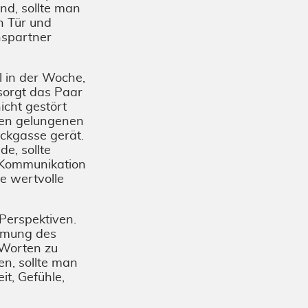
nd, sollte man
n Tür und
hspartner
l in der Woche,
sorgt das Paar
icht gestört
nen gelungenen
ackgasse gerät.
e, sollte
e Kommunikation
e wertvolle
Perspektiven.
ehmung des
 Worten zu
en, sollte man
it, Gefühle,